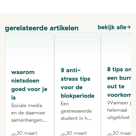
gerelateerde artikelen
bekijk alle
8 tips om
9 anti-
waarom
een burn
stress tips
nietsdoen
out te
voor de
goed voor je
voorkome
blokperiode
is
Wanneer je 
Een
Sociale media
helemaal
gestresseerde
en de daarmee
uitgeblust e
student in huis
samenhangende
opgebrand
of op kot met
sociale
voelt, bestaa
nakende
30 maart
30 maart
30 maart
verplichtingen