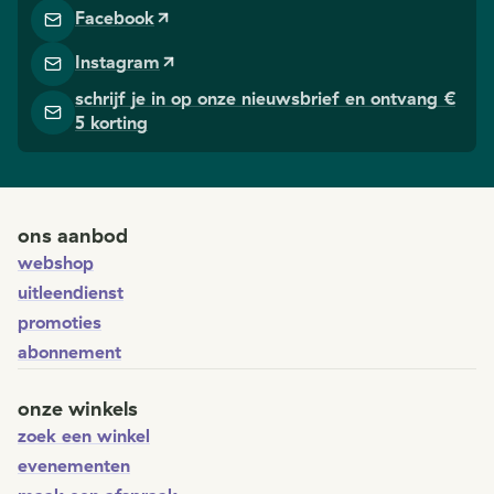
dolgedraaide
Facebook
een gevolg
wereld. En dat
zijn. Goed
zelfs helemaal
Instagram
geeft je 8 ti
gratis … en
schrijf je in op onze nieuwsbrief en ontvang €
om een bur
voor niets.
5 korting
out te
voorkomen.
ons aanbod
webshop
uitleendienst
promoties
abonnement
onze winkels
zoek een winkel
evenementen