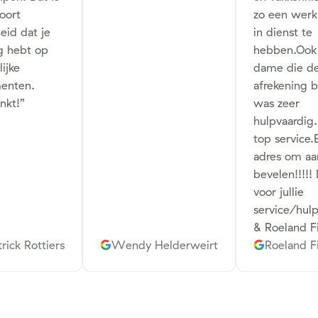
oort
zo een wer
eid dat je
in dienst te
g hebt op
hebben.Ook
ijke
dame die d
enten.
afrekening 
nkt!
”
was zeer
hulpvaardig
top service.
adres om aa
bevelen!!!!!
voor jullie
service/hulp
& Roeland F
rick Rottiers
Wendy Helderweirt
Roeland F