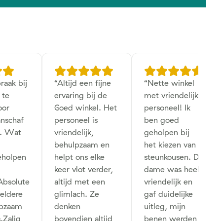
raak bij
“
Altijd een fijne
“
Nette winkel
 te
ervaring bij de
met vriendelijk
oor
Goed winkel. Het
personeel! Ik
anschaf
personeel is
ben goed
l. Wat
vriendelijk,
geholpen bij
behulpzaam en
het kiezen van
eholpen
helpt ons elke
steunkousen. De
keer vlot verder,
dame was heel
Absolute
altijd met een
vriendelijk en
eldere
glimlach. Ze
gaf duidelijke
lpzaam
denken
uitleg, mijn
.Zalig
bovendien altijd
benen werden