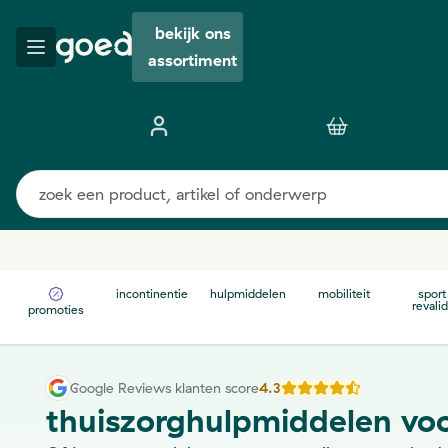
bekijk ons
assortiment
incontinentie
hulpmiddelen
mobiliteit
sport
revalid
promoties
Google Reviews klanten score
4.3
thuiszorghulpmiddelen voo