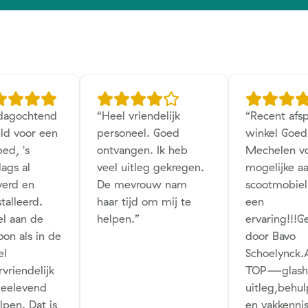
jdagochtend
“
Heel vriendelijk
“
Recent afsp
ld voor een
personeel. Goed
winkel Goed
ed, 's
ontvangen. Ik heb
Mechelen v
ags al
veel uitleg gekregen.
mogelijke a
verd en
De mevrouw nam
scootmobie
talleerd.
haar tijd om mij te
een
l aan de
helpen.
”
ervaring!!!G
oon als in de
door Bavo
el
Schoelynck.
vriendelijk
TOP—glash
eelevend
uitleg,behu
lpen. Dat is
en vakkennis