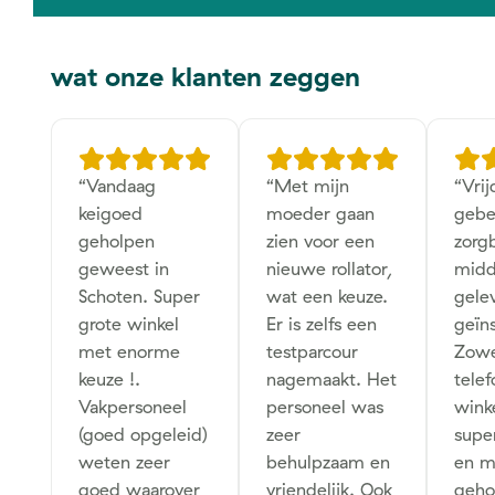
wat onze klanten zeggen
“
Vandaag
“
Met mijn
“
Vri
keigoed
moeder gaan
gebe
geholpen
zien voor een
zorgb
geweest in
nieuwe rollator,
midd
Schoten. Super
wat een keuze.
gele
grote winkel
Er is zelfs een
geïns
met enorme
testparcour
Zowe
keuze !.
nagemaakt. Het
telef
Vakpersoneel
personeel was
wink
(goed opgeleid)
zeer
super
weten zeer
behulpzaam en
en m
goed waarover
vriendelijk. Ook
geho