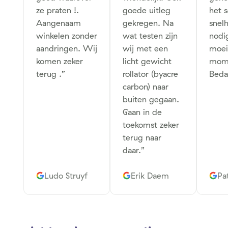
ze praten !.
goede uitleg
het s
Aangenaam
gekregen. Na
snelh
winkelen zonder
wat testen zijn
nodi
aandringen. Wij
wij met een
moeil
komen zeker
licht gewicht
mom
terug .
”
rollator (byacre
Beda
carbon) naar
buiten gegaan.
Gaan in de
toekomst zeker
terug naar
daar.
”
Ludo Struyf
Erik Daem
Pat