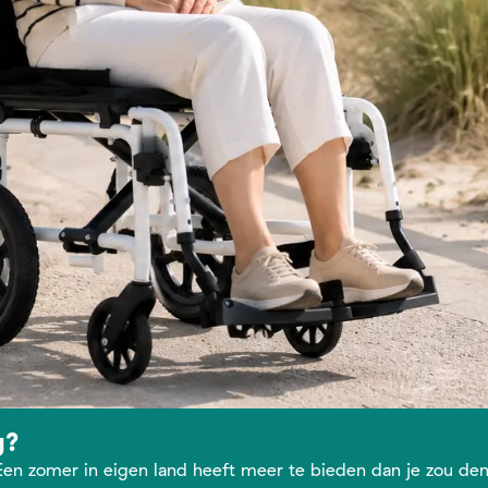
g?
Een zomer in eigen land heeft meer te bieden dan je zou den