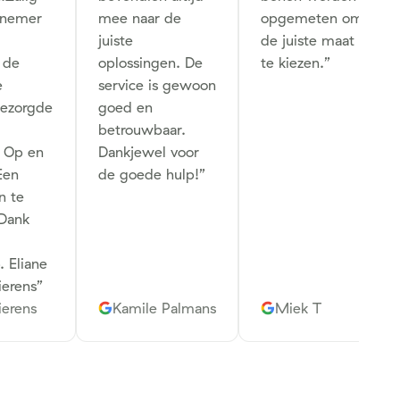
knemer
mee naar de
opgemeten om
juiste
de juiste maat
 de
oplossingen. De
te kiezen.
”
e
service is gewoon
bezorgde
goed en
betrouwbaar.
. Op en
Dankjewel voor
Een
de goede hulp!
”
n te
 Dank
. Eliane
ierens
”
ierens
Kamile Palmans
Miek T