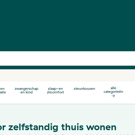
gratis verzending
vanaf €40
alle
 en
zwangerschap
slaap-en
steunkousen
categorieën
atie
en kind
zitcomfort
r zelfstandig thuis wonen