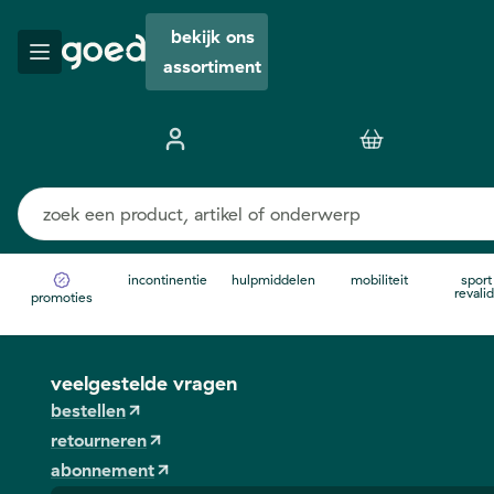
bekijk ons
assortiment
incontinentie
hulpmiddelen
mobiliteit
sport
revalid
promoties
veelgestelde vragen
bestellen
retourneren
abonnement