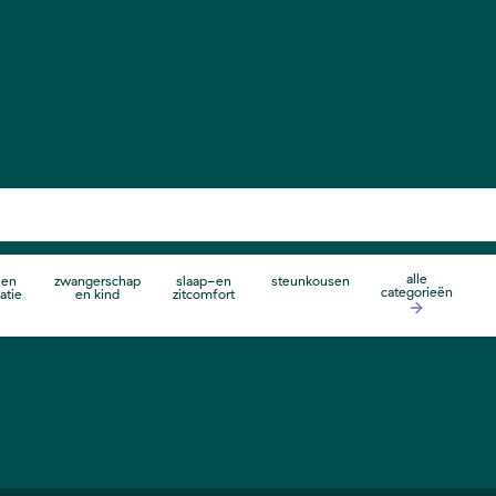
alle
 en
zwangerschap
slaap-en
steunkousen
categorieën
atie
en kind
zitcomfort