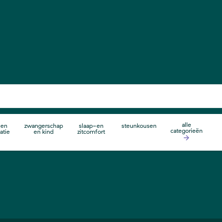
alle
 en
zwangerschap
slaap-en
steunkousen
categorieën
atie
en kind
zitcomfort