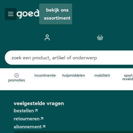
bekijk ons
assortiment
incontinentie
hulpmiddelen
mobiliteit
sport
revalid
promoties
veelgestelde vragen
bestellen
retourneren
abonnement