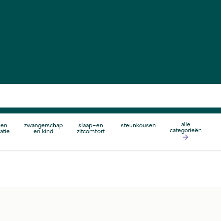
alle
 en
zwangerschap
slaap-en
steunkousen
categorieën
atie
en kind
zitcomfort