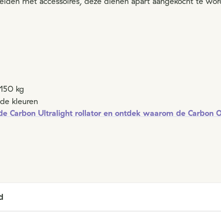
reiden met accessoires, deze dienen apart aangekocht te wor
 150 kg
nde kleuren
 de Carbon Ultralight rollator en ontdek waarom de Carbon 
d