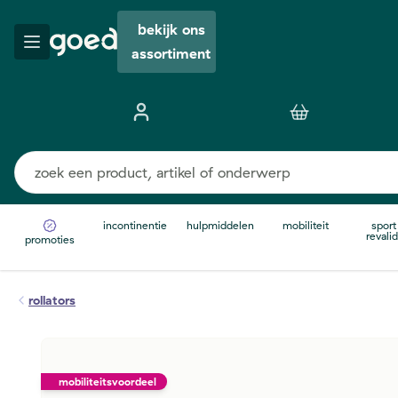
bekijk ons
assortiment
incontinentie
hulpmiddelen
mobiliteit
sport
revalid
promoties
rollators
mobiliteitsvoordeel