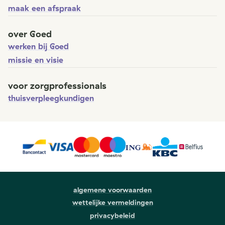
maak een afspraak
over Goed
werken bij Goed
missie en visie
voor zorgprofessionals
thuisverpleegkundigen
algemene voorwaarden
wettelijke vermeldingen
privacybeleid