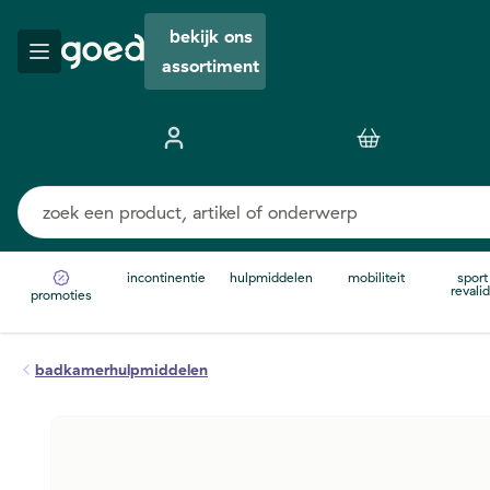
bekijk ons
assortiment
incontinentie
hulpmiddelen
mobiliteit
sport
revalid
promoties
badkamerhulpmiddelen