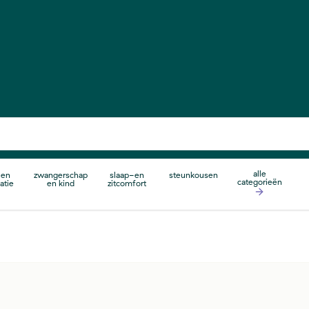
alle
 en
zwangerschap
slaap-en
steunkousen
categorieën
atie
en kind
zitcomfort