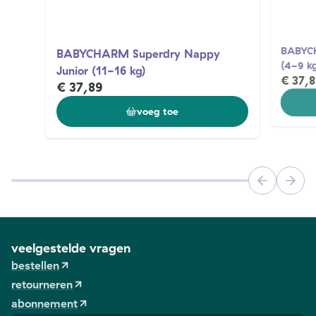
BABYCH
BABYCHARM Superdry Nappy
(4-9 kg
Junior (11-16 kg)
€ 37,8
€ 37,89
voeg toe
veelgestelde vragen
bestellen
retourneren
abonnement