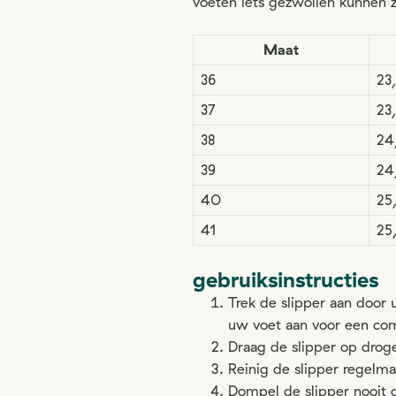
voeten iets gezwollen kunnen zi
Maat
36
23
37
23
38
24
39
24
40
25
41
25
gebruiksinstructies
Trek de slipper aan door 
uw voet aan voor een co
Draag de slipper op droge
Reinig de slipper regelma
Dompel de slipper nooit 