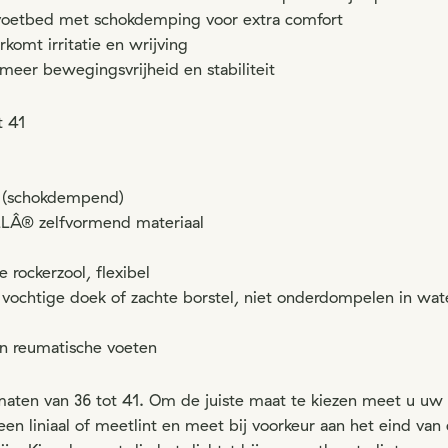
oetbed met schokdemping voor extra comfort
komt irritatie en wrijving
 meer bewegingsvrijheid en stabiliteit
t 41
U (schokdempend)
LLÂ® zelfvormend materiaal
 rockerzool, flexibel
vochtige doek of zachte borstel, niet onderdompelen in wat
en reumatische voeten
n maten van 36 tot 41. Om de juiste maat te kiezen meet u uw
 een liniaal of meetlint en meet bij voorkeur aan het eind v