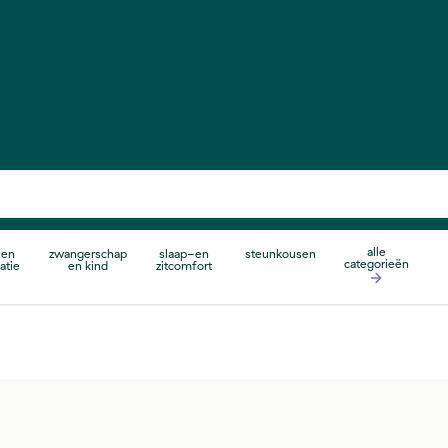
alle
 en
zwangerschap
slaap-en
steunkousen
categorieën
atie
en kind
zitcomfort