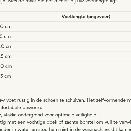
jn. Kies de maat die het dichtst bij uw voetlengte ligt.
Voetlengte (ongeveer)
,0 cm
,5 cm
,0 cm
,5 cm
,0 cm
,5 cm
uw voet rustig in de schoen te schuiven. Het zelfvormende ma
mfortabele pasvorm.
, vlakke ondergrond voor optimale veiligheid.
tig met een vochtige doek of zachte borstel om vuil te verwi
onder in water en stop hem niet in de wasmachine, dit kan h