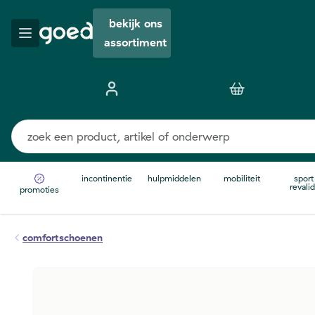
bekijk ons
assortiment
incontinentie
hulpmiddelen
mobiliteit
sport
revalid
promoties
comfortschoenen