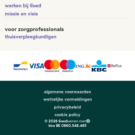
werken bij Goed
missie en visie
voor zorgprofessionals
thuisverpleegkundigen
algemene voorwaarden
wettelijke vermeldingen
privacybeleid
cookie policy
©
2026
Goed
samen met
btw
BE 0860.548.465