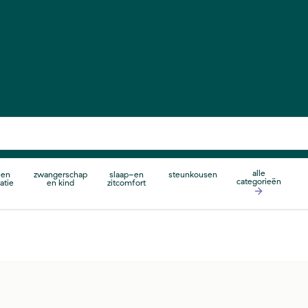
alle
 en
zwangerschap
slaap-en
steunkousen
categorieën
atie
en kind
zitcomfort