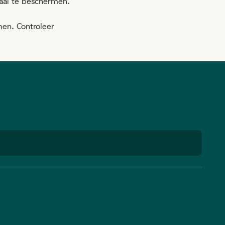
iaal te beschermen.
men. Controleer
.