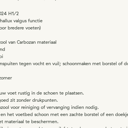
6024 H1/2
allux valgus functie
oor bredere voeten)
zool van Carbozan materiaal
end
bi
nspuiten tegen vocht en vuil; schoonmaken met borstel of d
/zomer
uw voet rustig in de schoen te plaatsen.
goed zit zonder drukpunten.
zool voor reiniging of vervanging indien nodig.
en het voetbed schoon met een zachte borstel of een doekj
t materiaal te beschermen.