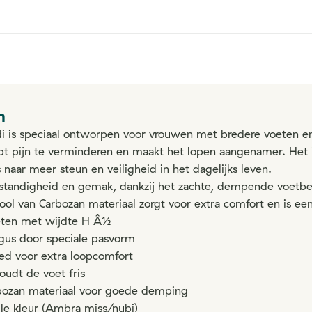
n
di is speciaal ontworpen voor vrouwen met bredere voeten en
elpt pijn te verminderen en maakt het lopen aangenamer. Het 
naar meer steun en veiligheid in het dagelijks leven.
lfstandigheid en gemak, dankzij het zachte, dempende voet
zool van Carbozan materiaal zorgt voor extra comfort en is e
oeten met wijdte H Â½
lgus door speciale pasvorm
d voor extra loopcomfort
udt de voet fris
rbozan materiaal voor goede demping
olle kleur (Ambra miss/nubi)