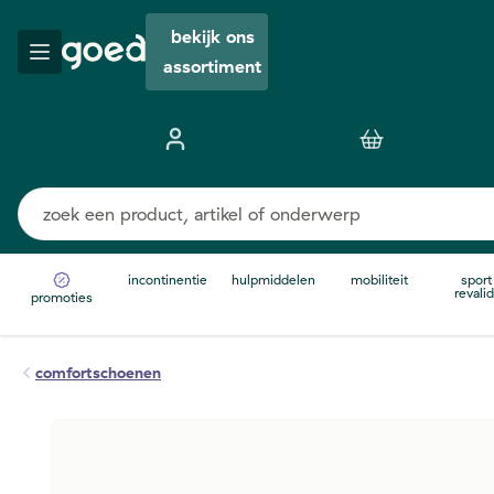
bekijk ons
assortiment
incontinentie
hulpmiddelen
mobiliteit
sport
revalid
promoties
comfortschoenen