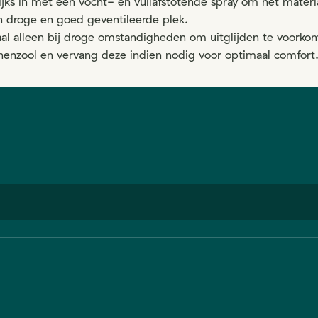
ijks in met een vocht- en vuilafstotende spray om het mater
 droge en goed geventileerde plek.
aal alleen bij droge omstandigheden om uitglijden te voorko
nenzool en vervang deze indien nodig voor optimaal comfort