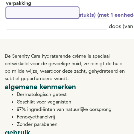
verpakking
stuk(s) (met 1 eenhed
doos (van
De Serenity Care hydraterende crème is speciaal
ontwikkeld voor de gevoelige huid, ze reinigt de huid
op milde wijze, waardoor deze zacht, gehydrateerd en
subtiel geparfumeerd wordt.
algemene kenmerken
Dermatologisch getest
Geschikt voor veganisten
97% ingrediënten van natuurlijke oorsprong
Fenoxyethanolvrij
Zonder parabenen
gebruik