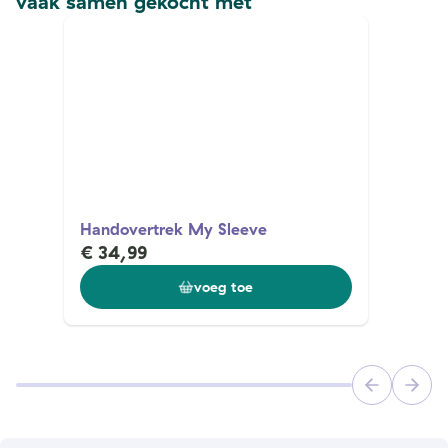
vaak samen gekocht met
Handovertrek My Sleeve
€ 34,99
voeg toe