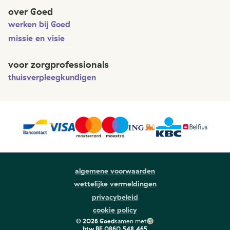
over Goed
werken bij Goed
missie en visie
voor zorgprofessionals
thuisverpleegkundigen
algemene voorwaarden
wettelijke vermeldingen
privacybeleid
cookie policy
©
2026
Goed
samen met
btw
BE 0860.548.465