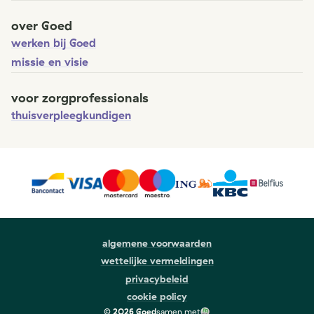
over Goed
werken bij Goed
missie en visie
voor zorgprofessionals
thuisverpleegkundigen
algemene voorwaarden
wettelijke vermeldingen
privacybeleid
cookie policy
©
2026
Goed
samen met