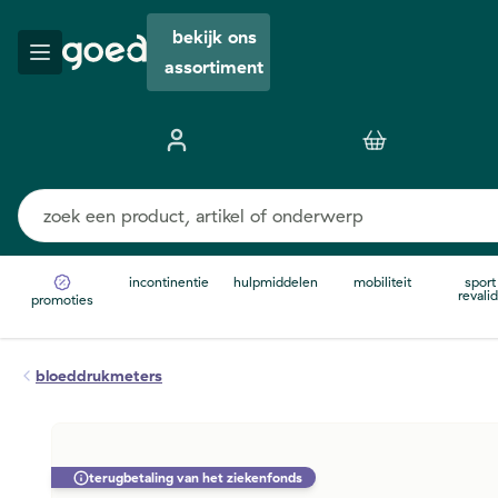
bekijk ons
assortiment
incontinentie
hulpmiddelen
mobiliteit
sport
revalid
promoties
bloeddrukmeters
terugbetaling van het ziekenfonds