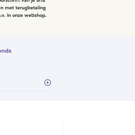
orschrift van je arts
en met terugbetaling
p.v. in onze webshop.
.
onds