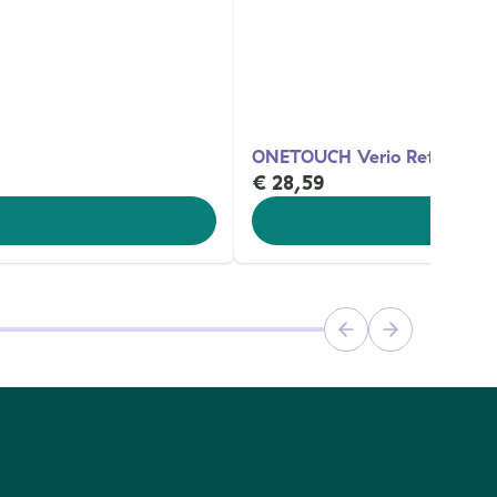
ONETOUCH Verio Reflect Gl
€ 28,59