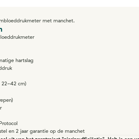
rmbloeddrukmeter met manchet.
n
loeddrukmeter
atige hartslag
eddruk
 22-42 cm)
repen)
r
Protocol
estel en 2 jaar garantie op de manchet