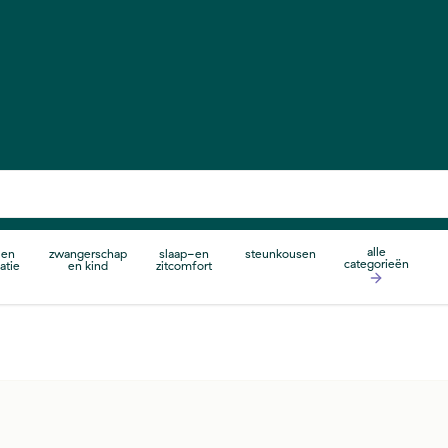
alle
 en
zwangerschap
slaap-en
steunkousen
categorieën
atie
en kind
zitcomfort