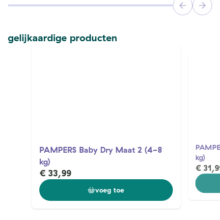
gelijkaardige producten
PAMPER
PAMPERS Baby Dry Maat 2 (4-8
kg)
kg)
€ 31,9
€ 33,99
voeg toe