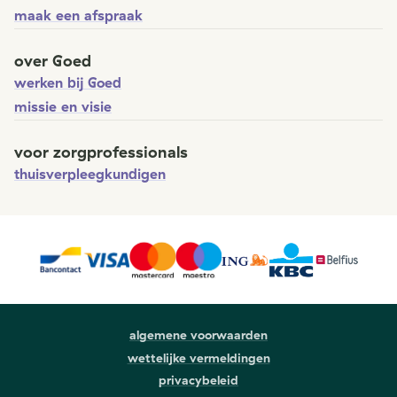
maak een afspraak
over Goed
werken bij Goed
missie en visie
voor zorgprofessionals
thuisverpleegkundigen
algemene voorwaarden
wettelijke vermeldingen
privacybeleid