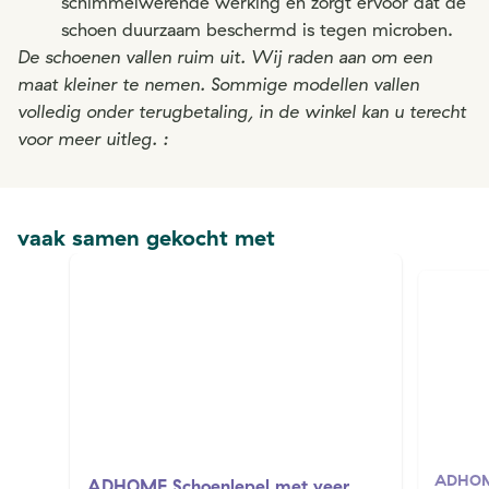
schimmelwerende werking en zorgt ervoor dat de
schoen duurzaam beschermd is tegen microben.
De schoenen vallen ruim uit. Wij raden aan om een
maat kleiner te nemen. Sommige modellen vallen
volledig onder terugbetaling, in de winkel kan u terecht
voor meer uitleg. :
vaak samen gekocht met
ADHOME
ADHOME Schoenlepel met veer