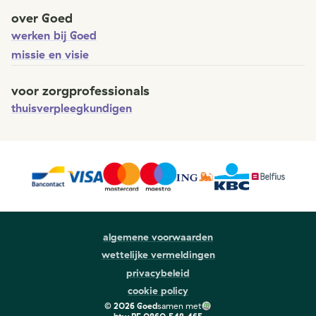
over Goed
werken bij Goed
missie en visie
voor zorgprofessionals
thuisverpleegkundigen
algemene voorwaarden
wettelijke vermeldingen
privacybeleid
cookie policy
©
2026
Goed
samen met