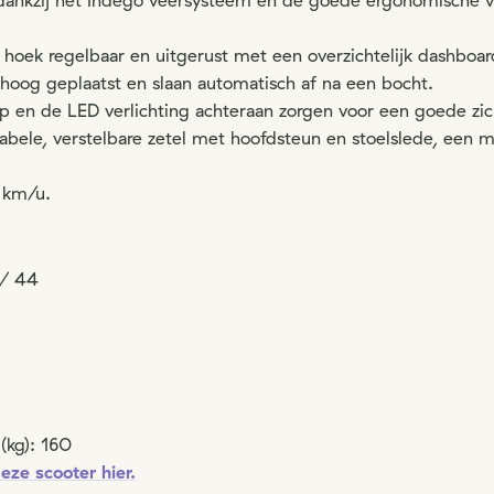
 dankzij het Indego veersysteem en de goede ergonomische 
n hoek regelbaar en uitgerust met een overzichtelijk dashboa
n hoog geplaatst en slaan automatisch af na een bocht.
en de LED verlichting achteraan zorgen voor een goede zic
bele, verstelbare zetel met hoofdsteun en stoelslede, een m
7 km/u.
 / 44
(kg): 160
eze scooter hier.