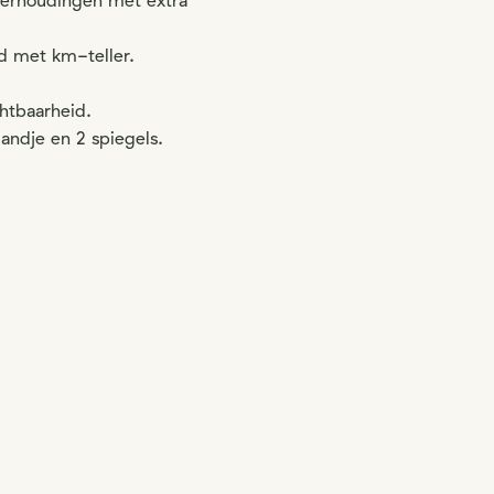
verhoudingen met extra
rd met km-teller.
htbaarheid.
andje en 2 spiegels.