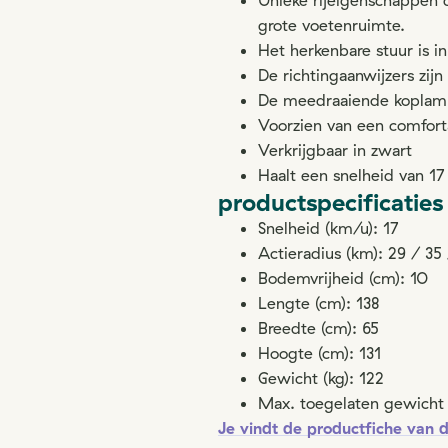
Unieke rijeigenschappen
grote voetenruimte.
Het herkenbare stuur is i
De richtingaanwijzers zij
De meedraaiende koplamp 
Voorzien van een comforta
Verkrijgbaar in zwart
Haalt een snelheid van 1
productspecificaties
Snelheid (km/u): 17
Actieradius (km): 29 / 35
Bodemvrijheid (cm): 10
Lengte (cm): 138
Breedte (cm): 65
Hoogte (cm): 131
Gewicht (kg): 122
Max. toegelaten gewicht 
Je vindt de productfiche van d