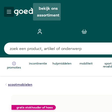
bekijk ons
assortiment
incontinentie
hulpmiddelen
mobiliteit
sport
revalid
promoties
scootmobielen
gratis stokhouder of hoes