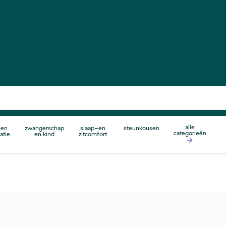
alle
 en
zwangerschap
slaap-en
steunkousen
categorieën
atie
en kind
zitcomfort