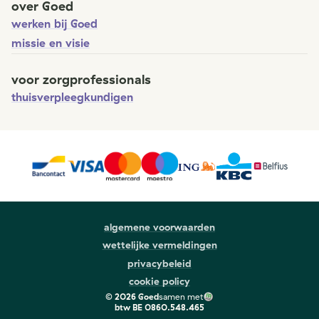
over Goed
werken bij Goed
missie en visie
voor zorgprofessionals
thuisverpleegkundigen
algemene voorwaarden
wettelijke vermeldingen
privacybeleid
cookie policy
©
2026
Goed
samen met
btw
BE 0860.548.465