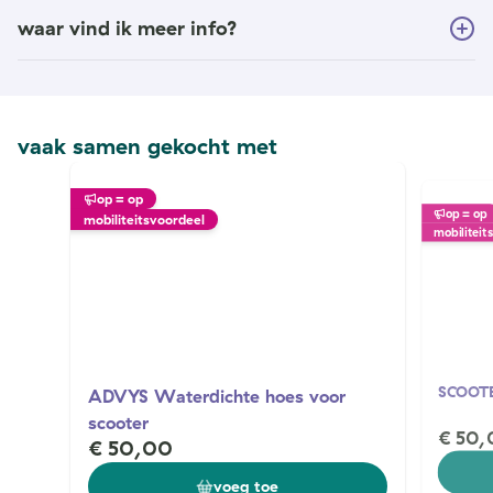
waar vind ik meer info?
vaak samen gekocht met
op = op
op = op
mobiliteitsvoordeel
mobiliteit
SCOOT
ADVYS Waterdichte hoes voor
scooter
€ 50,
€ 50,00
voeg toe