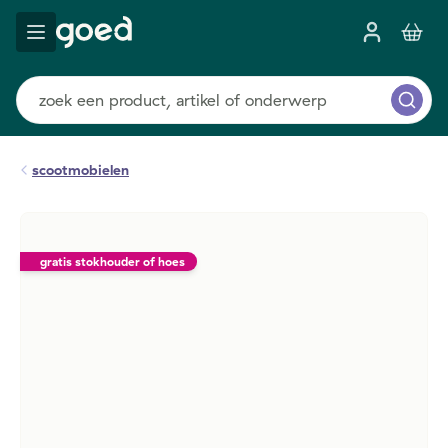
scootmobielen
gratis stokhouder of hoes