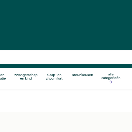
alle
 en
zwangerschap
slaap-en
steunkousen
categorieën
atie
en kind
zitcomfort