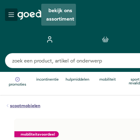
bekijk ons
assortiment
incontinentie
hulpmiddelen
mobiliteit
sport
revalid
promoties
scootmobielen
mobiliteitsvoordeel