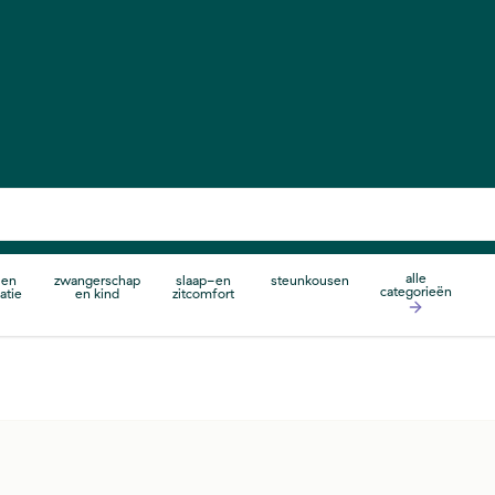
alle
 en
zwangerschap
slaap-en
steunkousen
categorieën
atie
en kind
zitcomfort