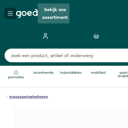
bekijk ons
assortiment
incontinentie
hulpmiddelen
mobiliteit
sport
revalid
promoties
massagetoebehoren