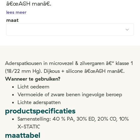
â€œAGH manâ€.
lees meer
maat
Aderspatkousen in microvezel & zilvergaren â€“ klasse 1
(18/22 mm Hg). Dijkous + silicone â€œAGH manâ€.
Wanneer te gebruiken?
Licht oedeem
Vermoeide of zware benen ingevolge beroep
Lichte aderspatten
productspecificaties
Samenstelling: 40 % PA, 30% ED, 20% CO, 10%
X-STATIC
maattabel