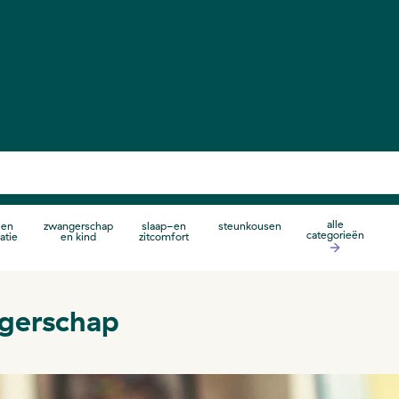
alle
 en
zwangerschap
slaap-en
steunkousen
categorieën
atie
en kind
zitcomfort
ngerschap