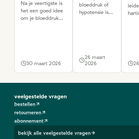
Na je veertigste is
bloeddruk of
leid
het een goed idee
hypotensie is
hart
om je bloeddruk
meestal niets
rege
regelmatig te
om je zorgen
bela
meten. Wist je dat
over te maken.
dete
je dat, mits de
Hoewel het
vaat
nodige materialen,
soms
bloe
ook gewoon van
vervelende
26 maart
late
huis uit kan? Hier
30 maart 2026
2026
26
klachten kan
een 
vind je tips om je
veroorzaken, is
thui
meting correct uit
het meestal
te voeren.
onschuldig van
aard.
veelgestelde vragen
bestellen
retourneren
abonnement
bekijk alle veelgestelde vragen