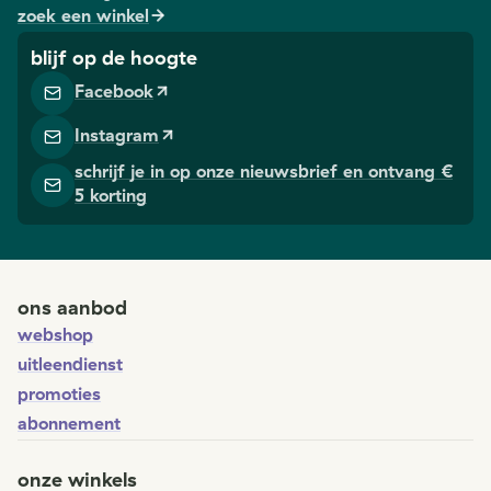
gidsen.
mannelijke
zoek een winkel
boxershort die
plussers aa
ik mee hielp
blijf op de hoogte
incontinenti
ontwerpen.”
de grote m
Facebook
Zijn missie is
wordt
om
Instagram
incontinenti
incontinente
vaak als een
schrijf je in op onze nieuwsbrief en ontvang €
mannen de
vrouwenzaa
5 korting
moed te geven
gezien, maa
om hun
dat is dus
schaamte te
onterecht.
overwinnen:
ons aanbod
“Ze verstoppen
zich voor hun
webshop
omgeving.”
uitleendienst
promoties
abonnement
onze winkels