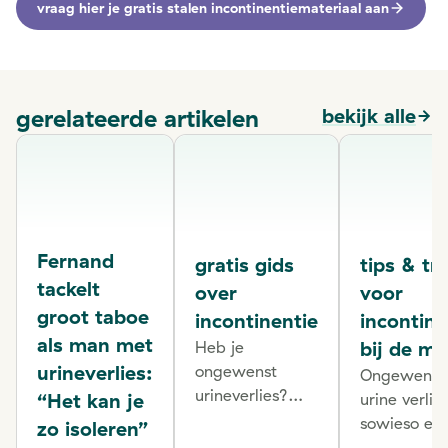
vraag hier je gratis stalen incontinentiemateriaal aan
gerelateerde artikelen
bekijk alle
Fernand
gratis gids
tips & tri
tackelt
over
voor
groot taboe
incontinentie
incontine
als man met
bij de m
Heb je
urineverlies:
ongewenst
Ongewenst
urineverlies?
“Het kan je
urine verlie
Maak geen
sowieso ee
zo isoleren”
taboe van je
gênant en