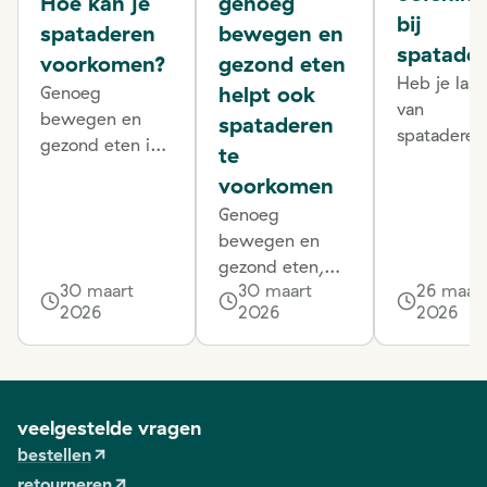
Hoe kan je
genoeg
bij
spataderen
bewegen en
spatade
voorkomen?
gezond eten
Heb je last
helpt ook
Genoeg
van
bewegen en
spataderen
spataderen
gezond eten is
te
Maak dan
enorm
voorkomen
zeker tijd vr
belangrijk.
om
Genoeg
Overgewicht is
oefeningen
bewegen en
namelijk een
doen om j
gezond eten,
grote
30 maart
30 maart
26 maar
bloedcircul
het is enorm
risicofactor voor
2026
2026
2026
te verbeter
belangrijk. Ook
heel wat
Deze
al weten we dat
aandoeningen
oefeningen
ondertussen
en kan ook het
kunnen oo
allemaal al wel,
ontstaan van
helpen om
van kleuter tot
veelgestelde vragen
spataderen in
spataderen
overgrootouder,
bestellen
de hand
voorkomen
toch blijven we
retourneren
werken. Daarom