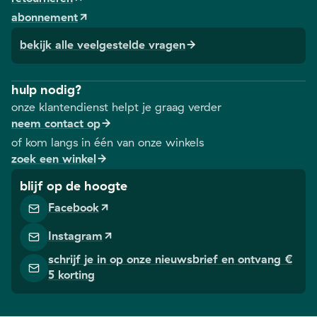
om verlich
er op hameren.
geven we je
abonnement
te bieden b
Overgewicht is
graag enkele
zware,
een risicofactor
bekijk alle veelgestelde vragen
tips voor een
vermoeide
voor heel wat
goed eet- en
benen.
aandoeningen
beweegpatroon.
hulp nodig?
en kan ook het
onze klantendienst helpt je graag verder
ontstaan van
neem contact op
spataderen in
of kom langs in één van onze winkels
de hand
zoek een winkel
werken. Daarom
geven we je
blijf op de hoogte
graag nog wat
Facebook
tips voor een
goed eet- en
Instagram
beweegpatroon.
schrijf je in op onze nieuwsbrief en ontvang €
5 korting