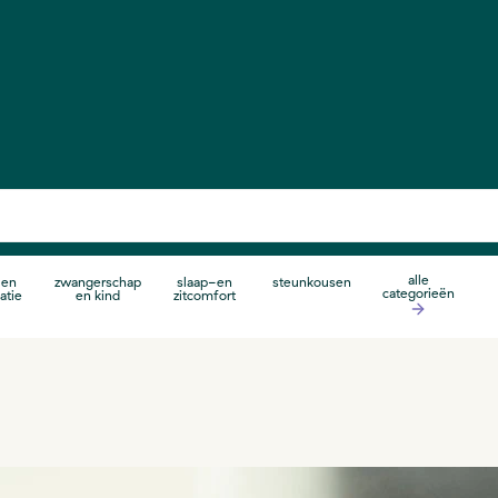
alle
 en
zwangerschap
slaap-en
steunkousen
categorieën
atie
en kind
zitcomfort