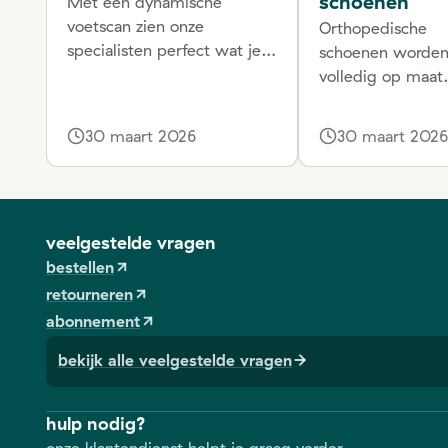
schoenen
Met een dynamische
voetscan zien onze
Orthopedische
specialisten perfect wat je
schoenen worde
stappatroon is en waar er
volledig op maat
mogelijk verhoogde druk
gemaakt. Maar
wordt uitgeoefend. Op
wanneer draag j
30 maart 2026
30 maart 202
basis daarvan krijg je een
best orthopedisc
volledig inzicht in je voeten.
schoenen of heb 
Lees hier hoe zo’n voetscan
recht op een
eraan toe gaat.
tegemoetkoming
veelgestelde vragen
leest het hier.
bestellen
retourneren
abonnement
bekijk alle veelgestelde vragen
hulp nodig?