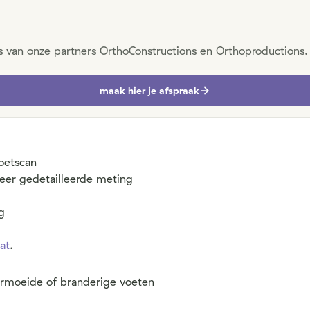
 van onze partners OrthoConstructions en Orthoproductions. 
maak hier je afspraak
oetscan
eer gedetailleerde meting
g
at
.
vermoeide of branderige voeten