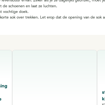
levensduur ervan. Zeker als je ze dagelijks gebruikt, moet 
it de schoenen en laat ze luchten.
t vochtige doek.
korte sok over trekken. Let erop dat de opening van de sok a
ing
s
k
e
K