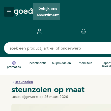
bekijk ons
assortiment
incontinentie
hulpmiddelen
mobiliteit
sport
revalid
promoties
steunzolen
steunzolen op maat
Laatst bijgewerkt op 26 maart 2026