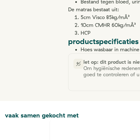
Bestand tegen bloed, uri
De matras bestaat uit:
5cm Visco 85kg/mÂ³
10cm CMHR 60kg/mÂ³
HCP
productspecificaties
Hoes wasbaar in machine
let op: dit product is ni
Om hygiënische redenen
goed te controleren of u
vaak samen gekocht met