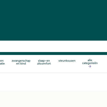
alle
 en
zwangerschap
slaap-en
steunkousen
categorieën
atie
en kind
zitcomfort