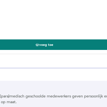
voeg toe
ze (para)medisch geschoolde medewerkers geven persoonlijk e
 op maat.