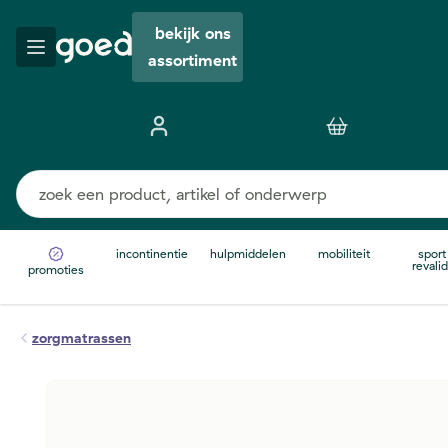
bekijk ons
assortiment
incontinentie
hulpmiddelen
mobiliteit
sport
revalid
promoties
zorgmatrassen