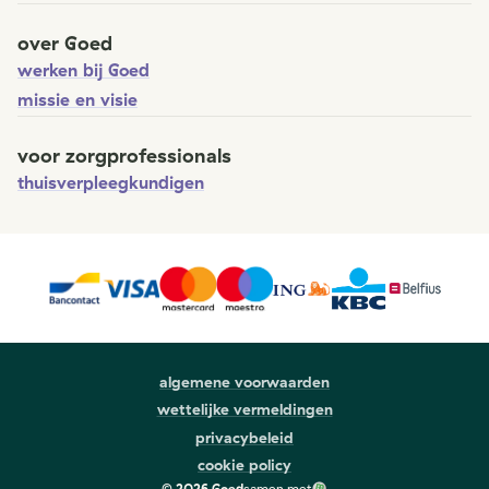
over Goed
werken bij Goed
missie en visie
voor zorgprofessionals
thuisverpleegkundigen
algemene voorwaarden
wettelijke vermeldingen
privacybeleid
cookie policy
©
2026
Goed
samen met