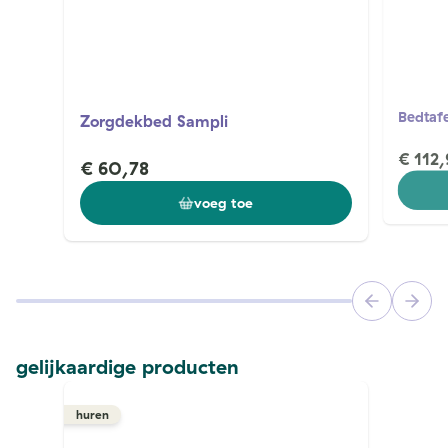
Bedtafe
Zorgdekbed Sampli
€ 112,
€ 60,78
voeg toe
gelijkaardige producten
huren