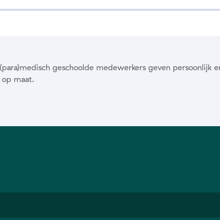
ze (para)medisch geschoolde medewerkers geven persoonlijk e
 op maat.