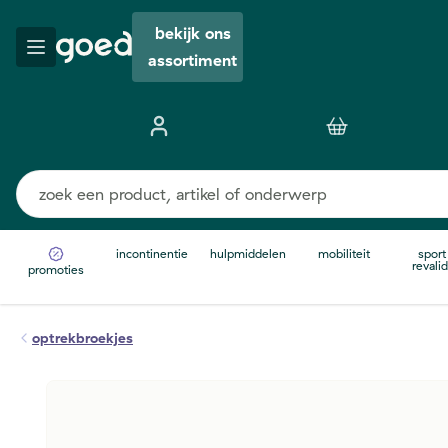
bekijk ons
assortiment
incontinentie
hulpmiddelen
mobiliteit
sport
revalid
promoties
optrekbroekjes