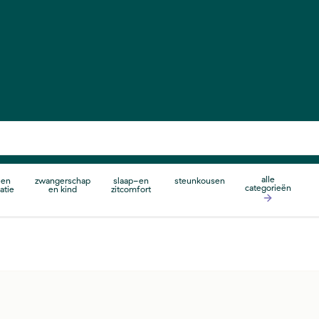
alle
 en
zwangerschap
slaap-en
steunkousen
categorieën
atie
en kind
zitcomfort