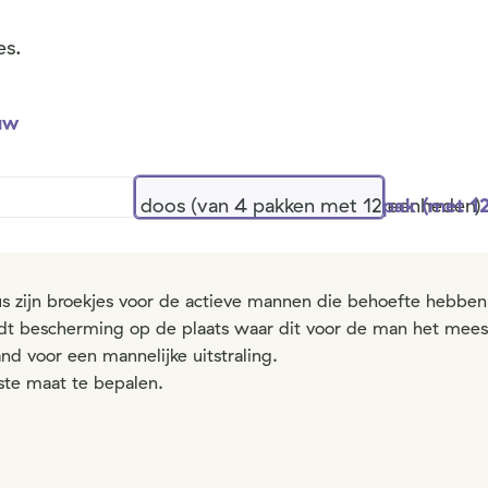
es.
uw
doos (van 4 pakken met 12 eenheden)
pak (met 1
s zijn broekjes voor de actieve mannen die behoefte hebbe
iedt bescherming op de plaats waar dit voor de man het meest
d voor een mannelijke uitstraling.
te maat te bepalen.