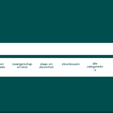
alle
 en
zwangerschap
slaap-en
steunkousen
categorieën
atie
en kind
zitcomfort