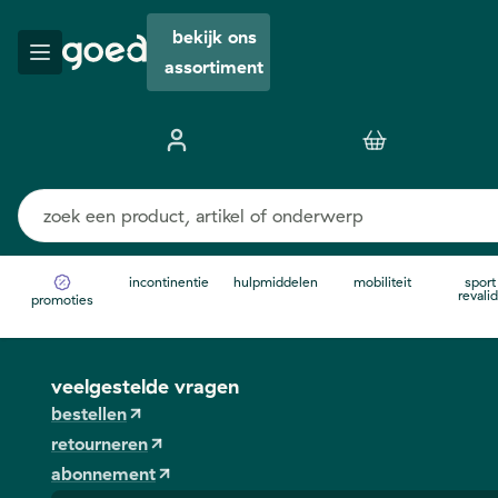
bekijk ons
assortiment
incontinentie
hulpmiddelen
mobiliteit
sport
revalid
promoties
veelgestelde vragen
bestellen
retourneren
abonnement