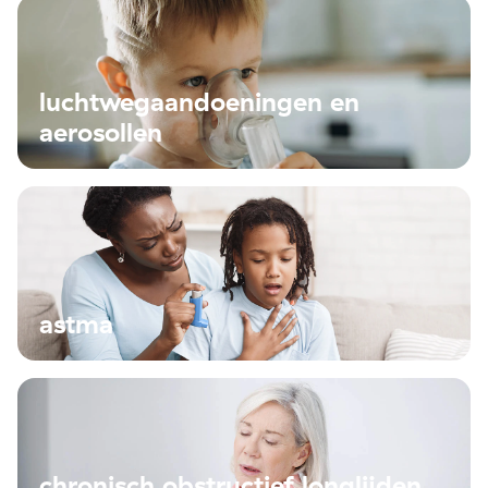
luchtwegaandoeningen en
aerosollen
astma
chronisch obstructief longlijden