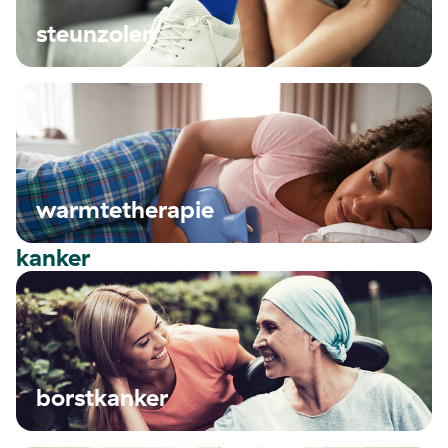
steunzolen
warmtetherapie
kanker
borstkanker