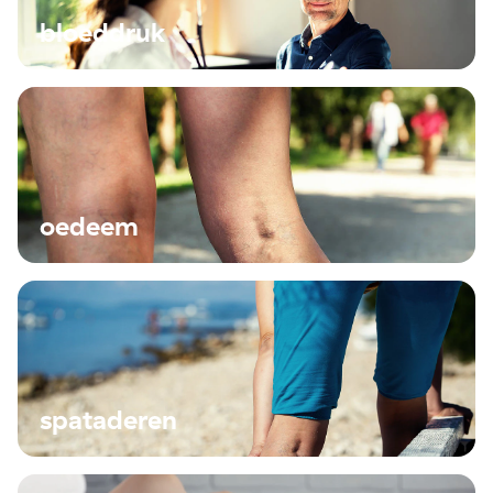
bloeddruk
oedeem
spataderen