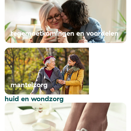
tegemoetkomingen en voordelen
mantelzorg
huid en wondzorg