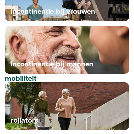
incontinentie bij vrouwen
incontinentie bij mannen
mobiliteit
rollators