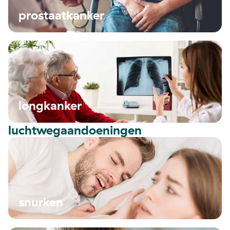
prostaatkanker
longkanker
luchtwegaandoeningen
snurken