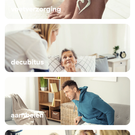
voetverzorging
decubitus
aambeien