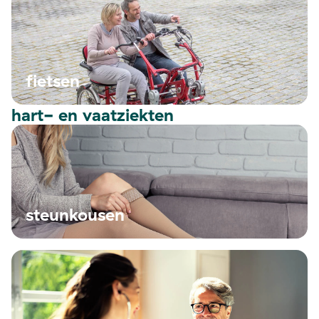
fietsen
hart- en vaatziekten
steunkousen