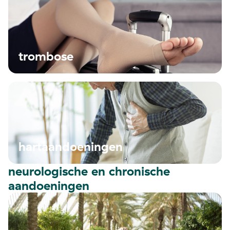
trombose
hartaandoeningen
neurologische en chronische
aandoeningen