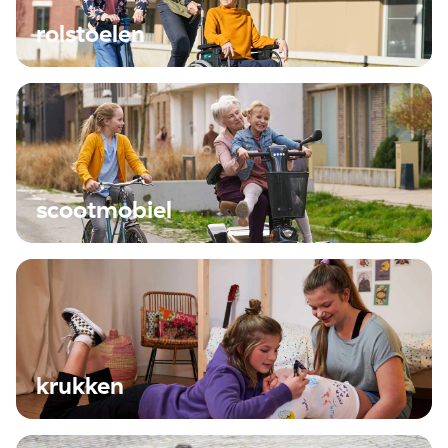
rolstoelen
scootmobiel
krukken