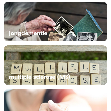
jongdementie
multiple sclerose (MS)