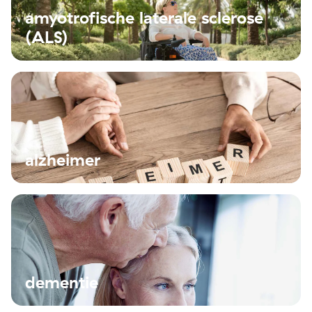
amyotrofische laterale sclerose
(ALS)
alzheimer
dementie