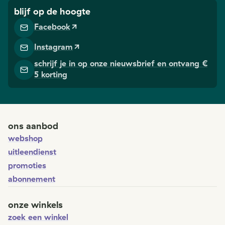
hulpmiddelen heb je
blijf op de hoogte
ook recht op een
Facebook
financiële
tegemoetkoming.
Instagram
Een overzicht.
schrijf je in op onze nieuwsbrief en ontvang €
5 korting
ons aanbod
webshop
uitleendienst
promoties
abonnement
onze winkels
zoek een winkel