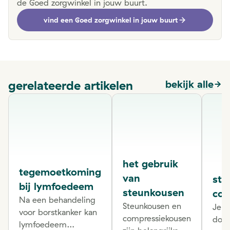
de Goed zorgwinkel in jouw buurt.
vind een Goed zorgwinkel in jouw buurt
gerelateerde artikelen
bekijk alle
het gebruik
tegemoetkoming
van
ste
bij lymfoedeem
steunkousen
com
Na een behandeling
Steunkousen en
Je b
voor borstkanker kan
compressiekousen
door
lymfoedeem