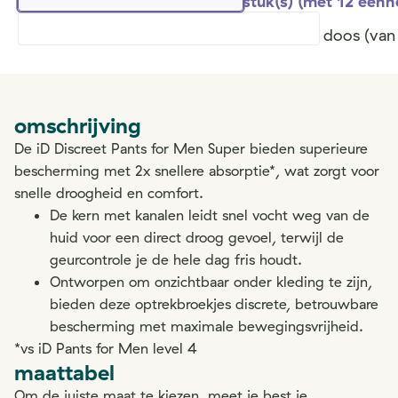
stuk(s) (met 12 een
doos (van
omschrijving
De iD Discreet Pants for Men Super bieden superieure
bescherming met 2x snellere absorptie*, wat zorgt voor
snelle droogheid en comfort.
De kern met kanalen leidt snel vocht weg van de
huid voor een direct droog gevoel, terwijl de
geurcontrole je de hele dag fris houdt.
Ontworpen om onzichtbaar onder kleding te zijn,
bieden deze optrekbroekjes discrete, betrouwbare
bescherming met maximale bewegingsvrijheid.
*vs iD Pants for Men level 4
maattabel
Om de juiste maat te kiezen, meet je best je