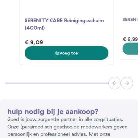
SERENI
SERENITY CARE Reinigingsschuim
(400ml)
€ 6,99
€ 9,09
voeg toe
hulp nodig bij je aankoop?
Goed is jouw zorgende partner in alle zorgsituaties.
Onze (para)medisch geschoolde medewerkers geven
persoonlijk en professioneel advies. Met onze