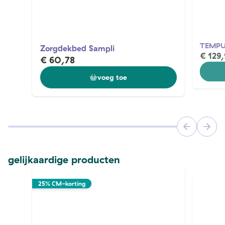
TEMPUR
Zorgdekbed Sampli
€ 129,
€ 60,78
voeg toe
gelijkaardige producten
25% CM-korting