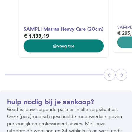
SAMPLI
SAMPLI Matras Heavy Care (20cm)
€ 295,
€ 1.139,19
voeg toe
hulp nodig bij je aankoop?
Goed is jouw zorgende partner in alle zorgsituaties.
Onze (para)medisch geschoolde medewerkers geven
persoonlijk en professioneel advies. Met onze
uitgebreide webshop en 34 winkels staan we steeds