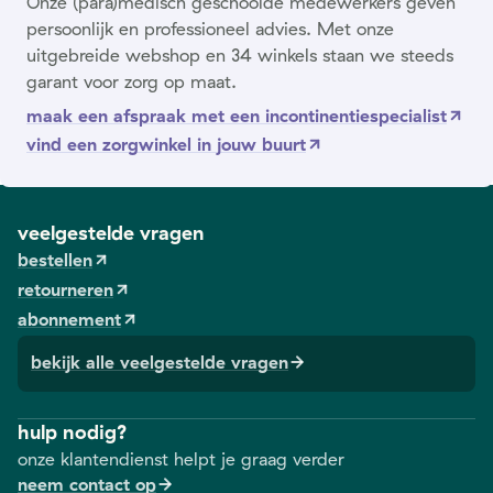
Onze (para)medisch geschoolde medewerkers geven
persoonlijk en professioneel advies. Met onze
uitgebreide webshop en 34 winkels staan we steeds
garant voor zorg op maat.
maak een afspraak met een incontinentiespecialist
vind een zorgwinkel in jouw buurt
veelgestelde vragen
bestellen
retourneren
abonnement
bekijk alle veelgestelde vragen
hulp nodig?
onze klantendienst helpt je graag verder
neem contact op