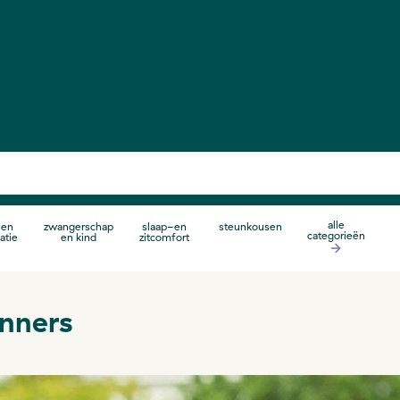
alle
 en
zwangerschap
slaap-en
steunkousen
categorieën
atie
en kind
zitcomfort
inners