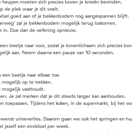
e heupen moeten zich precies boven je knieën bevinden.
 de plek waar je dit voelt.
. Voel goed aan of je bekkenbodem nog aangespannen blijft.
derweg’ zal je bekkenbodem mogelijk terug loskomen.
ie in. Doe dan de oefening opnieuw.
e een beetje naar voor, zodat je bovenlichaam zich precies bo
elijk aan. Neem daarna een pauze van 10 seconden.
n een beetje naar elkaar toe.
mogelijk op te trekken.
k mogelijk vasthoudt.
gen. Je zal merken dat je dit steeds langer kan aanhouden.
even toepassen. Tijdens het koken, in de supermarkt, bij het w
ngewenst urineverlies. Daarom gaan we ook het springen en
tel jezelf een einddoel per week.