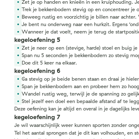
Zet je op handen en knieën in een kruiphouding. J
Trek je bekkenbodem stevig op en concentreer je op
Beweeg rustig en voorzichtig je billen naar achter
Je bent nu onderweg naar een hurkzit. Ergens ‘on
Wanneer je dat voelt, neem je terug de startposit
kegeloefening 5
Zet je neer op een (stevige, harde) stoel en buig j
Span nu 5 seconden je bekkenbodem zo stevig mog
Doe dit 5 keer na elkaar.
kegeloefening 6
Ga stevig op je beide benen staan en draai je hiele
Span je bekkenbodem aan en probeer hem zo hoog 
Wandel rustig weg, terwijl je de spanning zo gelij
Stel jezelf een doel een bepaalde afstand af te leg
Deze oefening kan je altijd en overal in je dagelijks l
kegeloefening 7
Je wil waarschijnlijk weer kunnen sporten zonder o
Tel het aantal sprongen dat je dit kan volhouden, en s