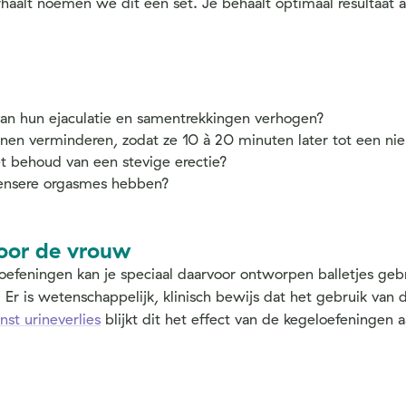
aalt noemen we dit een set. Je behaalt optimaal resultaat als
van hun ejaculatie en samentrekkingen verhogen?
nnen verminderen, zodat ze 10 à 20 minuten later tot een 
et behoud van een stevige erectie?
tensere orgasmes hebben?
voor de vrouw
oefeningen kan je speciaal daarvoor ontworpen balletjes gebr
Er is wetenschappelijk, klinisch bewijs dat het gebruik va
st urineverlies
blijkt dit het effect van de kegeloefeningen aa