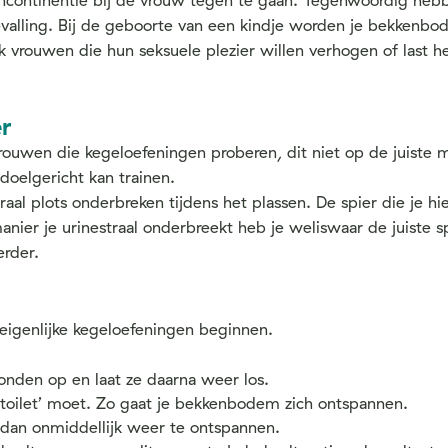
ncontinentie bij de vrouw tegen te gaan. Tegenwoordig hebb
valling. Bij de geboorte van een kindje worden je bekkenbod
 vrouwen die hun seksuele plezier willen verhogen of last h
r
ouwen die kegeloefeningen proberen, dit niet op de juiste m
 doelgericht kan trainen.
raal plots onderbreken tijdens het plassen. De spier die je hi
er je urinestraal onderbreekt heb je weliswaar de juiste sp
erder.
e eigenlijke kegeloefeningen beginnen.
nden op en laat ze daarna weer los.
ot toilet’ moet. Zo gaat je bekkenbodem zich ontspannen.
n dan onmiddellijk weer te ontspannen.