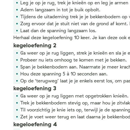
Leg je op je rug, trek je knieën op en leg je armen 
Adem langzaam in tot je buik opbolt.
Tijdens de uitademing trek je je bekkenbodem op van
Zorg ervoor dat je stuit niet van de grond af ko
Laat dan de spanning langzaam los.
Herhaal deze kegeloefening 10 keer. Je kan deze ook e
kegeloefening 2
Ga weer op je rug liggen, strek je knieën en sla je 
Probeer nu iets omhoog te komen met je bekken.
Span je bekkenbodem aan. Naarmate je meer kracht z
Hou deze spanning 5 à 10 seconden aan.
Op de ‘terugweg’ laat je je enkels eerst los, om 
kegeloefening 3
Ga weer op je rug liggen met opgetrokken knieën. L
Trek je bekkenbodem stevig op, maar hou je zitvla
Til voorzichtig je knie iets op, terwijl je de spannin
Zet je voet weer terug en laat daarna je bekkenbo
kegeloefening 4