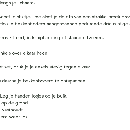
langs je lichaam.
af je stuitje. Doe alsof je de rits van een strakke broek prob
mt. Hou je bekkenbodem aangespannen gedurende drie rustige
ens zittend, in kruiphouding of staand uitvoeren.
enkels over elkaar heen.
et, druk je je enkels stevig tegen elkaar.
pas daarna je bekkenbodem te ontspannen.
eg je handen losjes op je buik.
k op de grond.
g vasthoudt.
dem weer los.