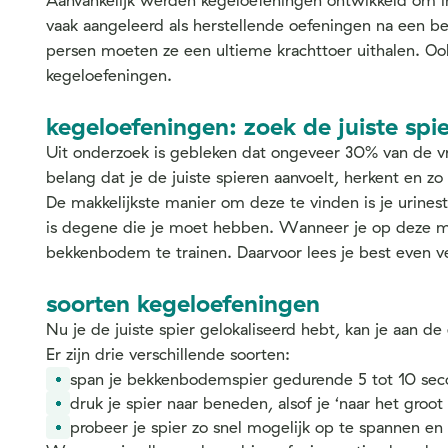
Aanvankelijk werden kegeloefeningen ontwikkeld om i
vaak aangeleerd als herstellende oefeningen na een be
persen moeten ze een ultieme krachttoer uithalen. Ook
kegeloefeningen.
kegeloefeningen: zoek de juiste spie
Uit onderzoek is gebleken dat ongeveer 30% van de vr
belang dat je de juiste spieren aanvoelt, herkent en zo
De makkelijkste manier om deze te vinden is je urinest
is degene die je moet hebben. Wanneer je op deze mani
bekkenbodem te trainen. Daarvoor lees je best even v
soorten kegeloefeningen
Nu je de juiste spier gelokaliseerd hebt, kan je aan d
Er zijn drie verschillende soorten:
span je bekkenbodemspier gedurende 5 tot 10 seco
druk je spier naar beneden, alsof je ‘naar het gro
probeer je spier zo snel mogelijk op te spannen e