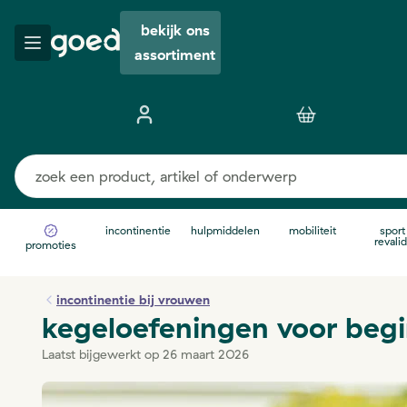
bekijk ons
assortiment
incontinentie
hulpmiddelen
mobiliteit
sport
revalid
promoties
incontinentie bij vrouwen
kegeloefeningen voor beg
Laatst bijgewerkt op 26 maart 2026