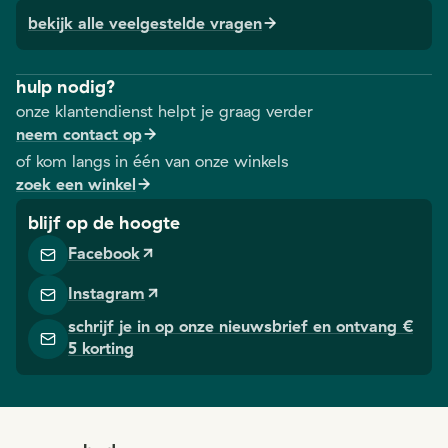
stoma kan je
Bellawear, waar
bekijk alle veelgestelde vragen
perfect
stomadragers
genieten van
onder meer
het leven.
hulp nodig?
(steun)ondergoed
onze klantendienst helpt je graag verder
en badmode
neem contact op
kunnen kopen.
of kom langs in één van onze winkels
zoek een winkel
blijf op de hoogte
Facebook
Instagram
schrijf je in op onze nieuwsbrief en ontvang €
5 korting