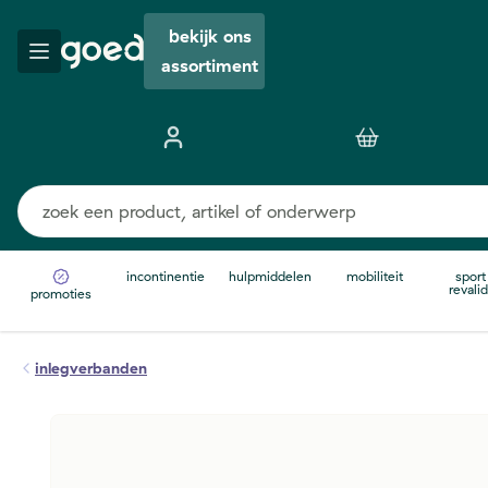
bekijk ons
assortiment
incontinentie
hulpmiddelen
mobiliteit
sport
revalid
promoties
inlegverbanden