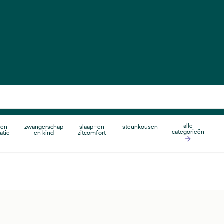
alle
 en
zwangerschap
slaap-en
steunkousen
categorieën
atie
en kind
zitcomfort