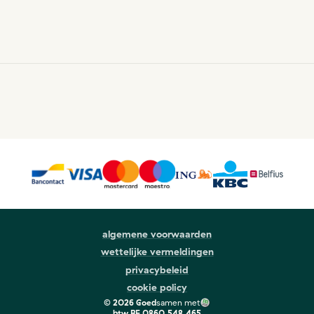
algemene voorwaarden
wettelijke vermeldingen
privacybeleid
cookie policy
©
2026
Goed
samen met
btw
BE 0860.548.465