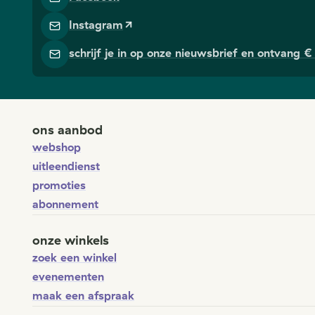
Instagram
schrijf je in op onze nieuwsbrief en ontvang € 
ons aanbod
webshop
uitleendienst
promoties
abonnement
onze winkels
zoek een winkel
evenementen
maak een afspraak