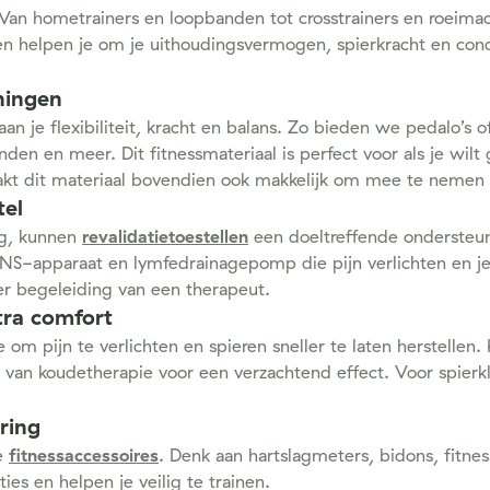
 Van hometrainers en loopbanden tot crosstrainers en roeimach
 en helpen je om je uithoudingsvermogen, spierkracht en cond
iningen
an je flexibiliteit, kracht en balans. Zo bieden we pedalo’s 
en en meer. Dit fitnessmateriaal is perfect voor als je wilt 
akt dit materiaal bovendien ook makkelijk om mee te nemen 
tel
ing, kunnen
revalidatietoestellen
een doeltreffende ondersteu
n TENS-apparaat en lymfedrainagepomp die pijn verlichten e
der begeleiding van een therapeut.
tra comfort
e om pijn te verlichten en spieren sneller te laten herstellen.
 van koudetherapie voor een verzachtend effect. Voor spierkl
ring
ze
fitnessaccessoires
. Denk aan hartslagmeters, bidons, fitn
ies en helpen je veilig te trainen.