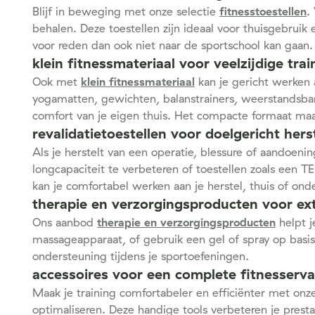
Blijf in beweging met onze selectie
fitnesstoestellen
.
behalen. Deze toestellen zijn ideaal voor thuisgebruik
voor reden dan ook niet naar de sportschool kan gaan.
klein fitnessmateriaal voor veelzijdige tra
Ook met
klein fitnessmateriaal
kan je gericht werken a
yogamatten, gewichten, balanstrainers, weerstandsband
comfort van je eigen thuis. Het compacte formaat ma
revalidatietoestellen voor doelgericht hers
Als je herstelt van een operatie, blessure of aandoen
longcapaciteit te verbeteren of toestellen zoals ee
kan je comfortabel werken aan je herstel, thuis of on
therapie en verzorgingsproducten voor ex
Ons aanbod
therapie en verzorgingsproducten
helpt j
massageapparaat, of gebruik een gel of spray op basis
ondersteuning tijdens je sportoefeningen.
accessoires voor een complete fitnesserva
Maak je training comfortabeler en efficiënter met on
optimaliseren. Deze handige tools verbeteren je prestat