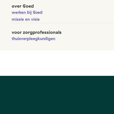
over Goed
werken bij Goed
missie en visie
voor zorgprofessionals
thuisverpleegkundigen