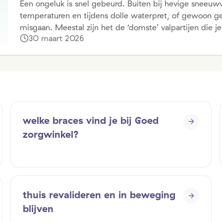
Een ongeluk is snel gebeurd. Buiten bij hevige sneeuw
temperaturen en tijdens dolle waterpret, of gewoon geze
misgaan. Meestal zijn het de ‘domste’ valpartijen die j
30 maart 2026
hulpmiddelen op een rij die handig zijn om in huis te 
welke braces vind je bij Goed
zorgwinkel?
thuis revalideren en in beweging
blijven