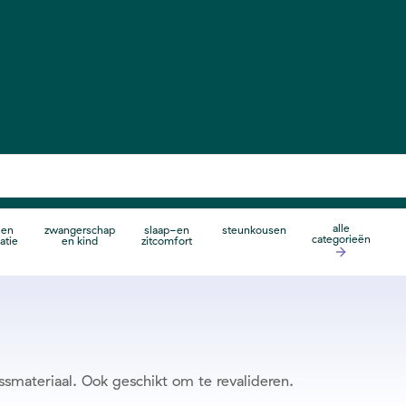
alle
 en
zwangerschap
slaap-en
steunkousen
categorieën
atie
en kind
zitcomfort
materiaal. Ook geschikt om te revalideren.