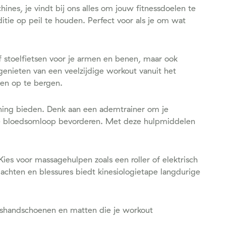
ines, je vindt bij ons alles om jouw fitnessdoelen te
itie op peil te houden. Perfect voor als je om wat
of stoelfietsen voor je armen en benen, maar ook
genieten van een veelzijdige workout vanuit het
en op te bergen.
ning bieden. Denk aan een ademtrainer om je
n je bloedsomloop bevorderen. Met deze hulpmiddelen
 Kies voor massagehulpen zoals een roller of elektrisch
achten en blessures biedt kinesiologietape langdurige
esshandschoenen en matten die je workout