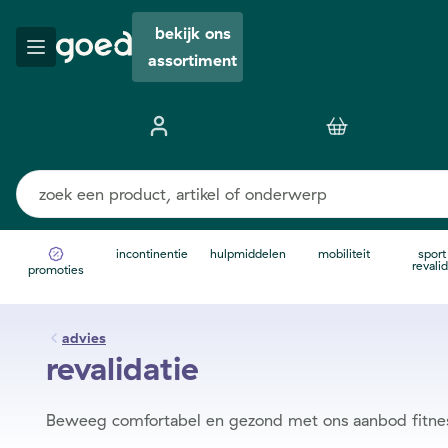
bekijk ons
assortiment
incontinentie
hulpmiddelen
mobiliteit
sport
revalid
promoties
advies
revalidatie
Beweeg comfortabel en gezond met ons aanbod fitness