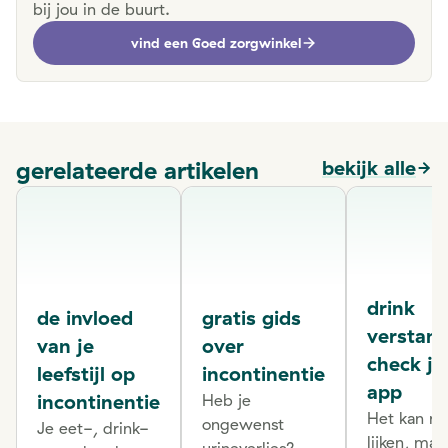
bij jou in de buurt.
vind een Goed zorgwinkel
gerelateerde artikelen
bekijk alle
drink
de invloed
gratis gids
verstand
van je
over
check je
leefstijl op
incontinentie
app
incontinentie
Heb je
Het kan ra
ongewenst
Je eet-, drink-
lijken, maa
urineverlies?