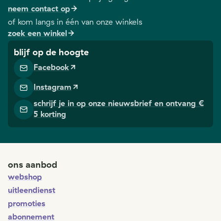
genoeg? 
getuigenissen in
neem contact op
dat te wet
verschillende
of kom langs in één van onze winkels
te komen,
gidsen.
zoek een winkel
bestaan er
(uiteraard)
blijf op de hoogte
apps. We
Facebook
stellen er v
aan je voor
Instagram
schrijf je in op onze nieuwsbrief en ontvang €
5 korting
ons aanbod
webshop
uitleendienst
promoties
abonnement