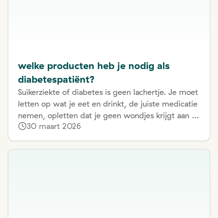
welke producten heb je nodig als
diabetespatiënt?
Suikerziekte of diabetes is geen lachertje. Je moet
letten op wat je eet en drinkt, de juiste medicatie
nemen, opletten dat je geen wondjes krijgt aan je
30 maart 2026
voeten … Gelukkig bestaan er heel wat
hulpmiddelen die je helpen om diabetes zo vlot
en comfortabel mogelijk te integreren in je
dagelijkse leven. We lijsten die graag even voor
jou op.