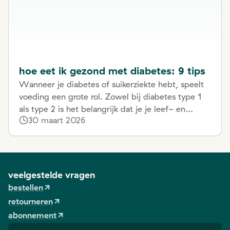
hoe eet ik gezond met diabetes: 9 tips
Wanneer je diabetes of suikerziekte hebt, speelt
voeding een grote rol. Zowel bij diabetes type 1
als type 2 is het belangrijk dat je je leef- en
30 maart 2026
voedingsgewoonten aanpast. Dankzij een
aangepast dieet hou je je bloedsuikerspiegel
onder controle. Daarnaast helpt gezond eten om
verdere complicaties te beperken en te
voorkomen. Maar wat mag je nu wel en vooral
veelgestelde vragen
niet eten met diabetes? We geven je hieronder 9
bestellen
praktische tips mee.
retourneren
abonnement