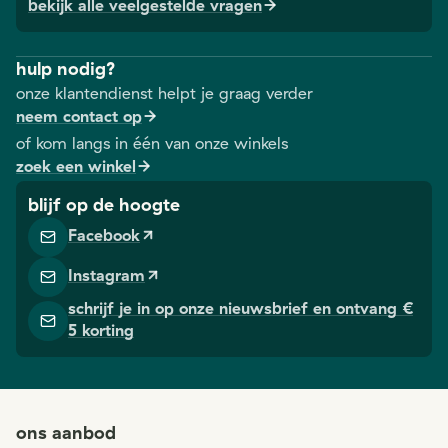
drinkt per
bekijk alle veelgestelde vragen
leiden. Goed
dag?
bundelde tips,
Wanneer i
hulpmiddelen
hulp nodig?
genoeg ec
en
onze klantendienst helpt je graag verder
genoeg? 
getuigenissen in
neem contact op
dat te wet
verschillende
of kom langs in één van onze winkels
te komen,
gidsen.
zoek een winkel
bestaan er
(uiteraard)
blijf op de hoogte
apps. We
Facebook
stellen er v
aan je voor
Instagram
schrijf je in op onze nieuwsbrief en ontvang €
5 korting
ons aanbod